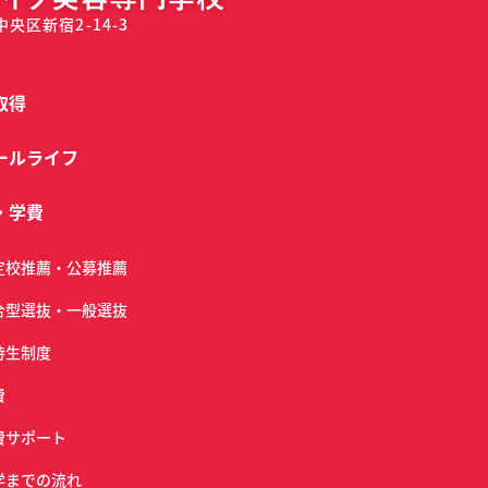
中央区新宿2-14-3
取得
ールライフ
・学費
定校推薦・公募推薦
合型選抜・一般選抜
待生制度
費
費サポート
学までの流れ