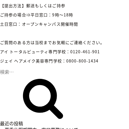
【提出方法】郵送もしくはご持参
ご持参の場合⇒平日窓口：9時～18時
土日窓口：オープンキャンパス開催時間
ご質問のある方は当校までお気軽にご連絡ください。
アイ トータルビューティ専門学校：0120-461-901
ジェイ ヘアメイク美容専門学校：0800-800-1434
検
索
検
:
索
最近の投稿