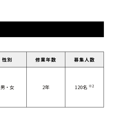
性別
修業年数
募集人数
※2
男・女
2年
120名