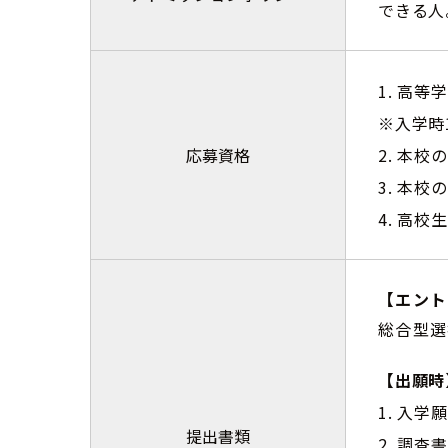
できる人
1. 高
※入学時
応募資格
2. 本
3. 本
4. 高
【エント
総合型選
【出願時
1. 入学
提出書類
2. 調査