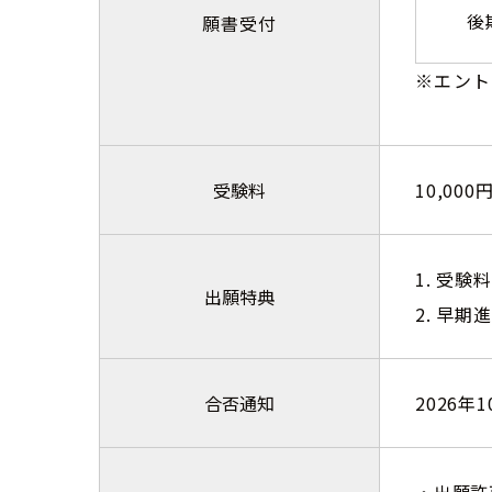
後
願書受付
※エント
受験料
10,000
1. 受験
出願特典
2. 早
合否通知
2026