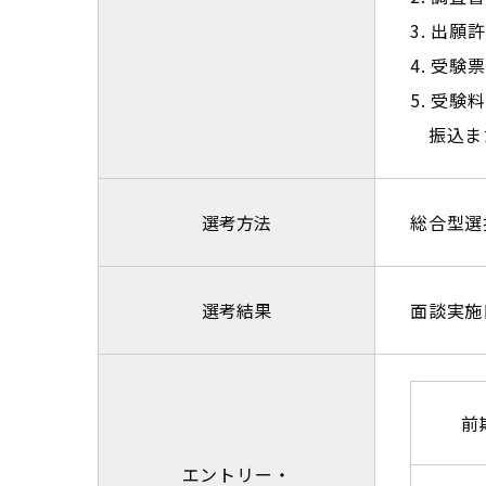
3. 出願
4. 受験票
5. 受験
振込ま
選考方法
総合型選
選考結果
面談実施
前
エントリー・