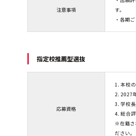
・出願許
注意事項
す。
・各期ご
指定校推薦型選抜
1. 本
2. 20
3. 学
応募資格
4. 総
※在籍さ
ださい。