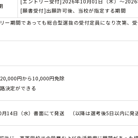
[エントリー受付]
2026年10月01日（木）～
202
期
[願書受付]
出願許可後、当校が指定する期間
リー期間であっても総合型選抜の受付定員になり次第、受
円
料20,000円から10,000円免除
期進路決定ができる
年10月14日（水）書面にて発送 （以降は選考後5日以内に