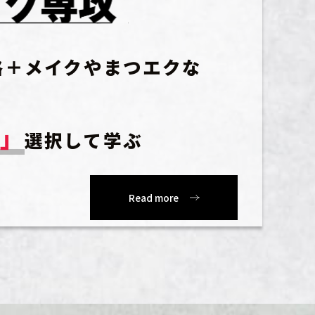
格＋メイクやまつエクな
き」
選択して学ぶ
Read more