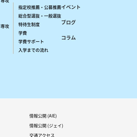
プ専攻
イベント
指定校推薦・公募推薦
総合型選抜・一般選抜
ブログ
特待生制度
容専攻
学費
コラム
学費サポート
入学までの流れ
情報公開 (AIE)
情報公開 (ジェイ)
交通アクセス