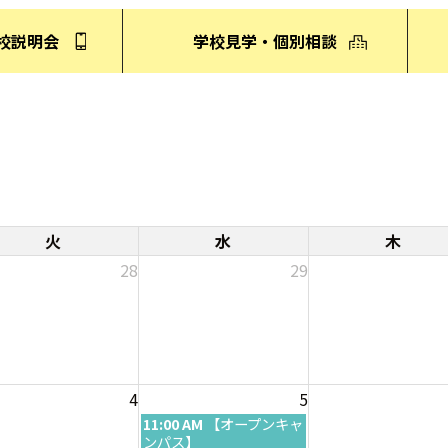
校説明会
学校見学・個別相談
火
水
木
28
29
4
5
水
11:00 AM
【オープンキャ
曜
ンパス】