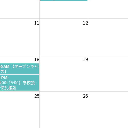
日
,
8
月
11
12
5
t
h
2
0
2
6
18
19
00 AM
【オープンキャ
パス】
0 PM
4:00~15:00】学校説
×個別相談
25
26