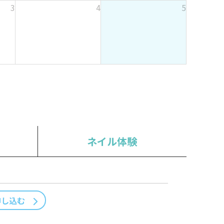
2
3
4
5
6
0
2
6
ネイル体験
申し込む