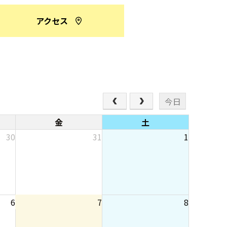
アクセス
今日
金
土
30
31
1
6
7
8