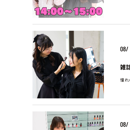
08/
雑
憧れ
08/