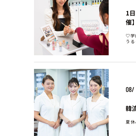
1
催
♡学
うる
08/
韓
夏休