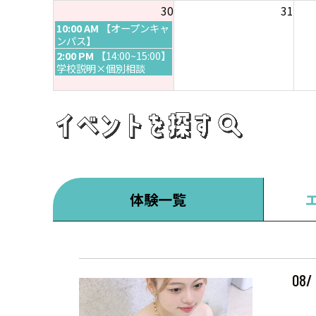
2
30
31
6
0
2
日
10:00 AM
【オープンキャ
6
曜
ンパス】
日
日
2:00 PM
【14:00~15:00】
,
曜
学校説明×個別相談
8
日
月
,
3
8
0
月
t
3
h
0
2
t
0
h
2
2
6
0
体験一覧
2
6
08/