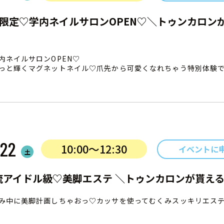
日限定♡学内ネイルサロンOPEN♡＼トゥンカロン
】
内ネイルサロンOPEN♡
っと輝くマグネットネイル♡爪先から可愛くなれちゃう特別体験
22
10:00〜12:30
イベントに
土
流アイドル級♡美脚エステ ＼トゥンカロンが貰え
み中に美脚計画しちゃおっ♡カッサを使ってむくみスッキリエス