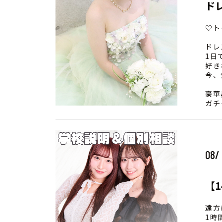
ド
♡ト
ドレ
1日
好き
今、
豪華
ガチ
08/
【1
遠方
1時