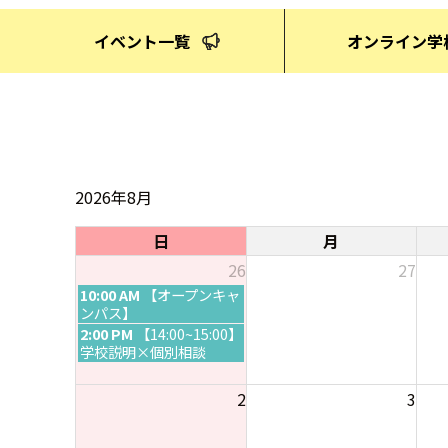
イベント一覧
オンライン学
2026年8月
日
月
26
27
日
10:00 AM
【オープンキャ
曜
ンパス】
日
日
2:00 PM
【14:00~15:00】
,
曜
学校説明×個別相談
7
日
月
,
2
3
2
7
6
月
t
2