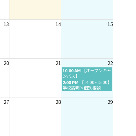
13
14
15
20
21
22
土
10:00 AM
【オープンキャ
曜
ンパス】
日
土
2:00 PM
【14:00~15:00】
,
曜
学校説明×個別相談
8
日
月
,
27
28
29
2
8
2
月
n
2
d
2
2
n
0
d
2