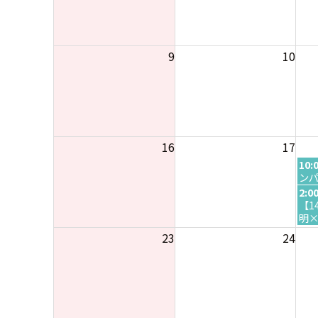
h
6
2
t
0
h
2
2
9
10
6
0
2
6
16
17
火
10:
曜
ン
日
火
2:0
,
曜
【1
8
日
明
月
,
23
24
1
8
8
月
t
1
h
8
2
t
0
h
2