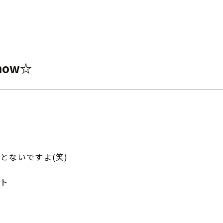
how☆
？
とないですよ(笑)
ント