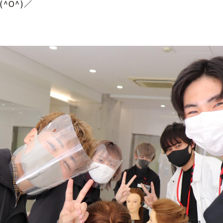
^O^)／