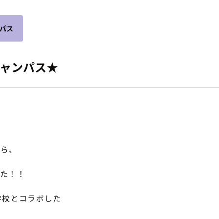
パス
キャンパス★
がら、
した！！
学校とコラボした