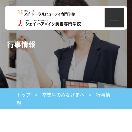
行事情報
トップ
>
卒業生のみなさまへ
>
行事情
報